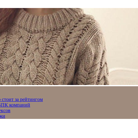
 стоит за рейтингом
 ВПК компаний
ексов
джи