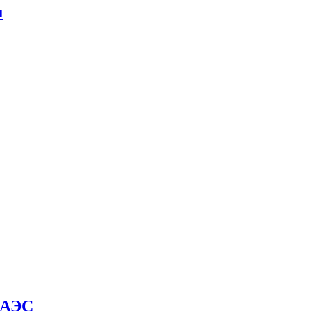
м
й АЭС