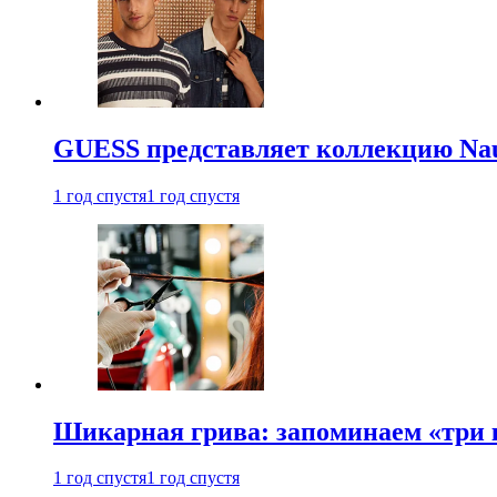
GUESS представляет коллекцию Nau
1 год спустя
1 год спустя
Шикарная грива: запоминаем «три
1 год спустя
1 год спустя