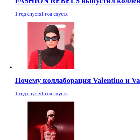
FASHION REBELS выпустил коллек
1 год спустя
1 год спустя
Почему коллаборация Valentino и V
1 год спустя
1 год спустя