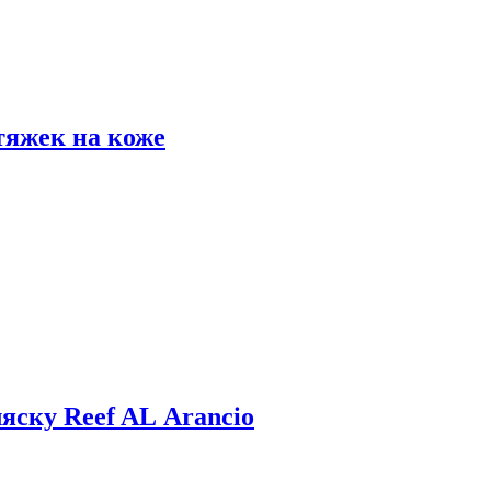
тяжек на коже
яску Reef AL Arancio