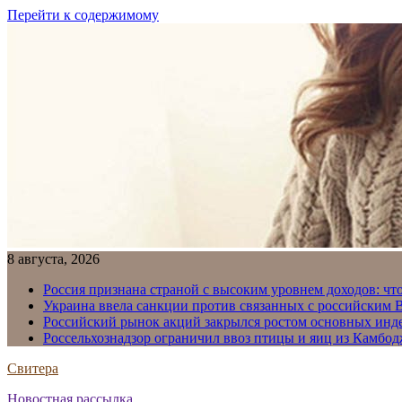
Перейти к содержимому
8 августа, 2026
Россия признана страной с высоким уровнем доходов: что
Украина ввела санкции против связанных с российским
Российский рынок акций закрылся ростом основных инд
Россельхознадзор ограничил ввоз птицы и яиц из Камбо
Свитера
Новостная рассылка