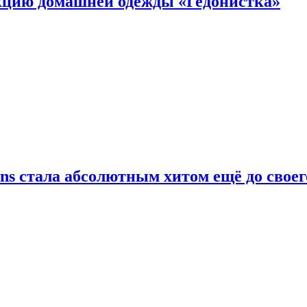
цию домашней одежды «Гедонистка»
ans стала абсолютным хитом ещё до своег