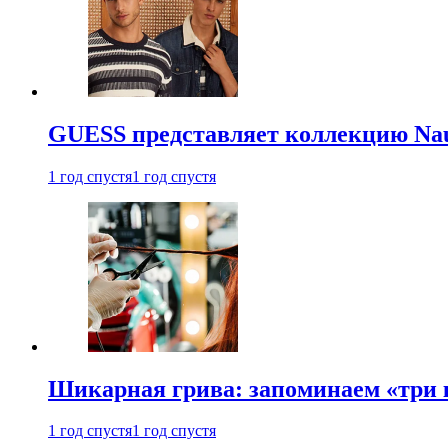
GUESS представляет коллекцию Nau
1 год спустя
1 год спустя
Шикарная грива: запоминаем «три
1 год спустя
1 год спустя