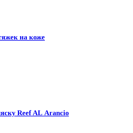
тяжек на коже
яску Reef AL Arancio