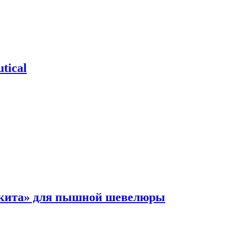
tical
 кита» для пышной шевелюры