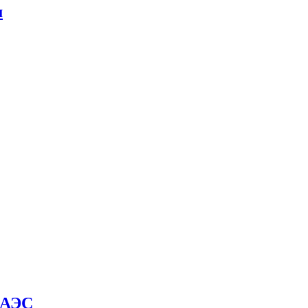
м
й АЭС