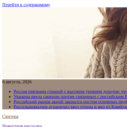
Перейти к содержимому
6 августа, 2026
Россия признана страной с высоким уровнем доходов: что
Украина ввела санкции против связанных с российским
Российский рынок акций закрылся ростом основных инд
Россельхознадзор ограничил ввоз птицы и яиц из Камбо
Свитера
Новостная рассылка