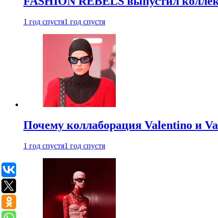
FASHION REBELS выпустил коллек
1 год спустя
1 год спустя
Почему коллаборация Valentino и V
1 год спустя
1 год спустя