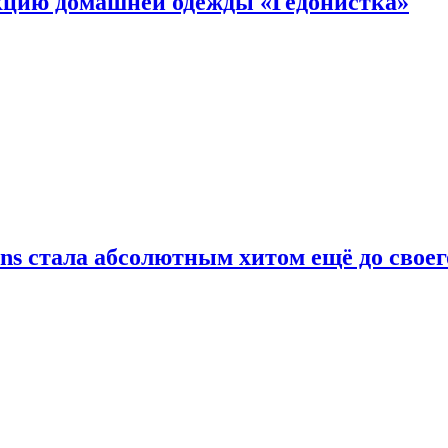
цию домашней одежды «Гедонистка»
ans стала абсолютным хитом ещё до своег