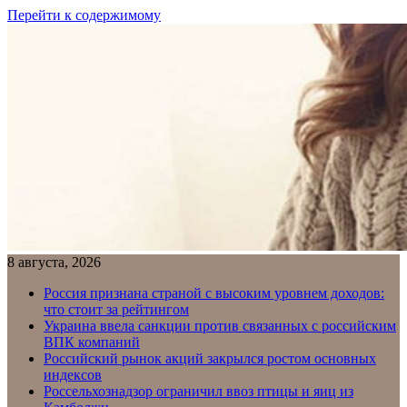
Перейти к содержимому
8 августа, 2026
Россия признана страной с высоким уровнем доходов:
что стоит за рейтингом
Украина ввела санкции против связанных с российским
ВПК компаний
Российский рынок акций закрылся ростом основных
индексов
Россельхознадзор ограничил ввоз птицы и яиц из