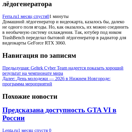
лёдогенератора
Ferra.ru
1 месяц спустя
0
1 минуты
Домашний лёдогенератор и видеокарта, казалось бы, далеко
не одного поля ягоды. Но, как оказалось, их можно соединить
в необычную систему охлаждения. Так, ютубер под ником
TrashBench переделал бытовой лёдогенератор в радиатор для
видеокарты GeForce RTX 3060.
Навигация по записям
Предыдущая:
Geltek Cyber Team надеется показать хороший
результат на чемпионате мира
Далее:
День молодежи — 2026 в Нижнем Новгороде:
программа мероприятий
Похожие новости
Предсказана доступность GTA VI в
России
Lenta.ru
1 месяц спустя
0