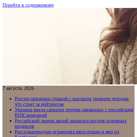
Перейти к содержимому
7 августа, 2026
Россия признана страной с высоким уровнем доходов:
что стоит за рейтингом
Украина ввела санкции против связанных с российским
ВПК компаний
Российский рынок акций закрылся ростом основных
индексов
Россельхознадзор ограничил ввоз птицы и яиц из