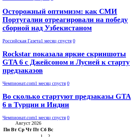
Осторожный оптимизм: как СМИ
Португалии отреагировали на победу
сборной над Узбекистаном
Российская Газета
1 месяц спустя
0
Rockstar показала яркие скриншоты
GTA 6 с Джейсоном и Лусией к старту
предзаказов
Чемпионат.com
1 месяц спустя
0
Во сколько стартуют предзаказы GTA
6 в Турции и Индии
Чемпионат.com
1 месяц спустя
0
Август 2026
Пн
Вт
Ср
Чт
Пт
Сб
Вс
1
2