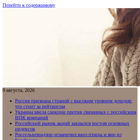
Перейти к содержимому
9 августа, 2026
Россия признана страной с высоким уровнем доходов:
что стоит за рейтингом
Украина ввела санкции против связанных с российским
ВПК компаний
Российский рынок акций закрылся ростом основных
индексов
Россельхознадзор ограничил ввоз птицы и яиц из