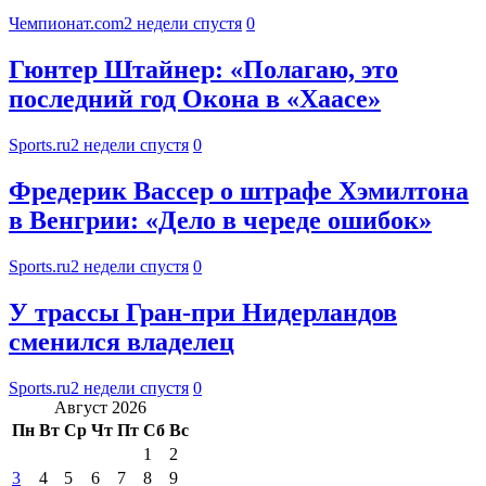
Чемпионат.com
2 недели спустя
0
Гюнтер Штайнер: «Полагаю, это
последний год Окона в «Хаасе»
Sports.ru
2 недели спустя
0
Фредерик Вассер о штрафе Хэмилтона
в Венгрии: «Дело в череде ошибок»
Sports.ru
2 недели спустя
0
У трассы Гран-при Нидерландов
сменился владелец
Sports.ru
2 недели спустя
0
Август 2026
Пн
Вт
Ср
Чт
Пт
Сб
Вс
1
2
3
4
5
6
7
8
9