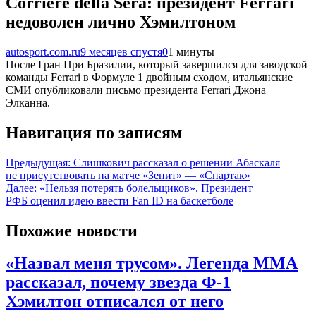
Corriere della Sera: президент Ferrari
недоволен лично Хэмилтоном
autosport.com.ru
9 месяцев спустя
0
1 минуты
После Гран При Бразилии, который завершился для заводской
команды Ferrari в Формуле 1 двойным сходом, итальянские
СМИ опубликовали письмо президента Ferrari Джона
Элканна.
Навигация по записям
Предыдущая:
Слишкович рассказал о решении Абаскаля
не присутствовать на матче «Зенит» — «Спартак»
Далее:
«Нельзя потерять болельщиков». Президент
РФБ оценил идею ввести Fan ID на баскетболе
Похожие новости
«Назвал меня трусом». Легенда ММА
рассказал, почему звезда Ф-1
Хэмилтон отписался от него