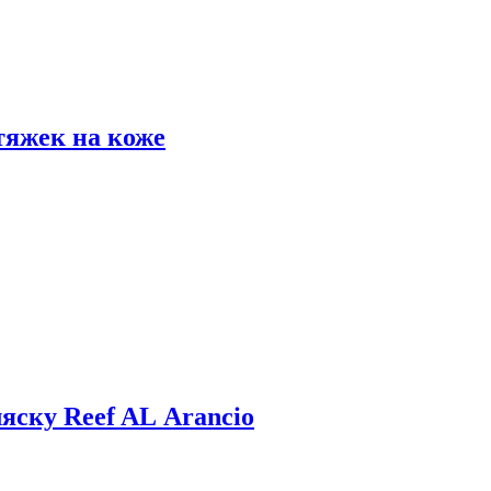
тяжек на коже
яску Reef AL Arancio