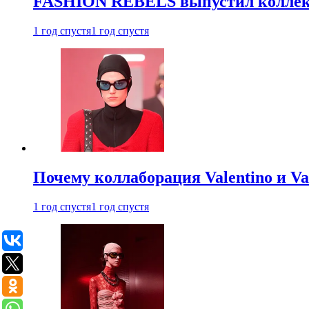
FASHION REBELS выпустил коллек
1 год спустя
1 год спустя
Почему коллаборация Valentino и V
1 год спустя
1 год спустя