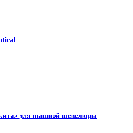
tical
 кита» для пышной шевелюры