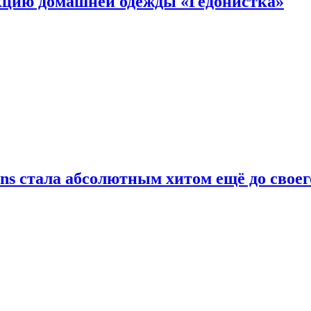
цию домашней одежды «Гедонистка»
ans стала абсолютным хитом ещё до своег