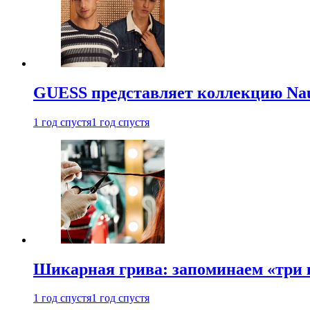
GUESS представляет коллекцию Nau
1 год спустя
1 год спустя
Шикарная грива: запоминаем «три
1 год спустя
1 год спустя