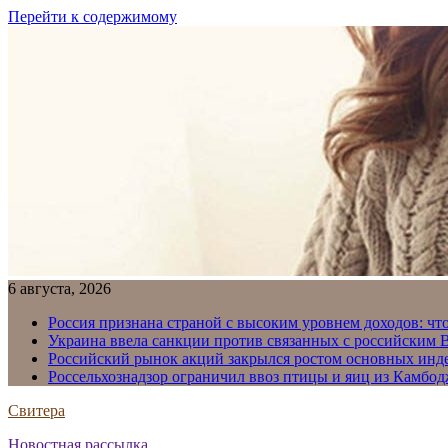
Перейти к содержимому
6 августа, 2026
Россия признана страной с высоким уровнем доходов: что
Украина ввела санкции против связанных с российским
Российский рынок акций закрылся ростом основных инд
Россельхознадзор ограничил ввоз птицы и яиц из Камбо
Свитера
Новостная рассылка