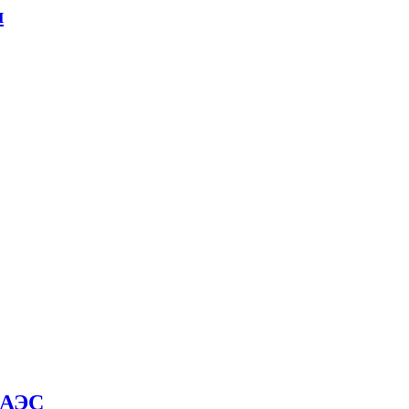
м
й АЭС