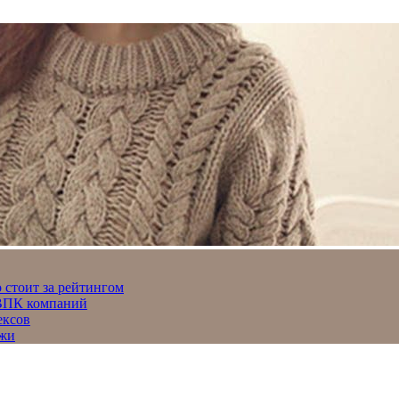
 стоит за рейтингом
 ВПК компаний
ексов
джи