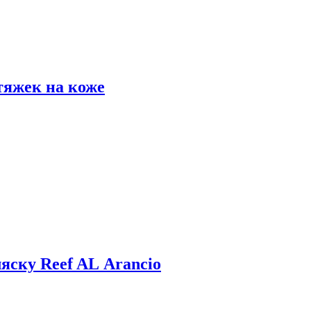
тяжек на коже
яску Reef AL Arancio