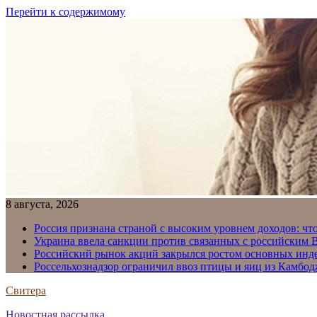
Перейти к содержимому
8 августа, 2026
Россия признана страной с высоким уровнем доходов: что
Украина ввела санкции против связанных с российским
Российский рынок акций закрылся ростом основных инд
Россельхознадзор ограничил ввоз птицы и яиц из Камбо
Свитера
Новостная рассылка