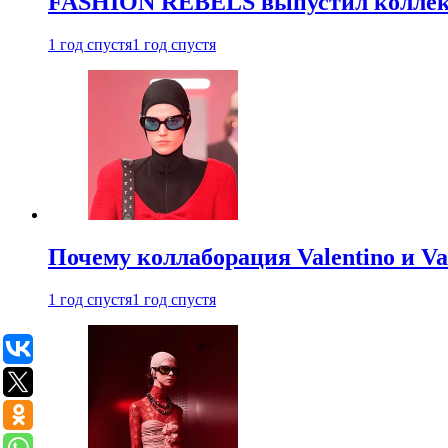
FASHION REBELS выпустил коллек
1 год спустя
1 год спустя
Почему коллаборация Valentino и V
1 год спустя
1 год спустя