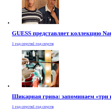
GUESS представляет коллекцию Nau
1 год спустя
1 год спустя
Шикарная грива: запоминаем «три
1 год спустя
1 год спустя