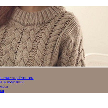
 стоит за рейтингом
 ВПК компаний
ексов
джи