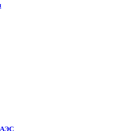
м
й АЭС