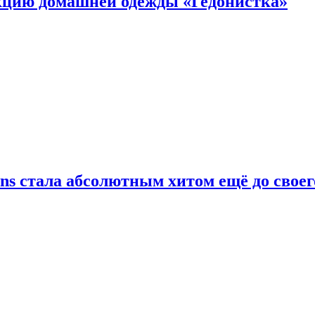
цию домашней одежды «Гедонистка»
ans стала абсолютным хитом ещё до своег