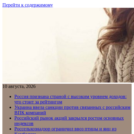
Перейти к содержимому
10 августа, 2026
Россия признана страной с высоким уровнем доходов:
что стоит за рейтингом
Украина ввела санкции против связанных с российским
ВПК компаний
Российский рынок акций закрылся ростом основных
индексов
Россельхознадзор ограничил ввоз птицы и яиц из