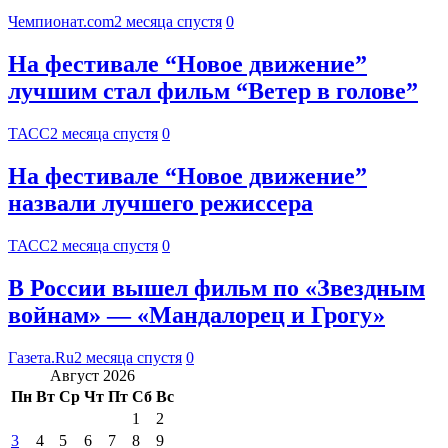
Чемпионат.com
2 месяца спустя
0
На фестивале “Новое движение”
лучшим стал фильм “Ветер в голове”
ТАСС
2 месяца спустя
0
На фестивале “Новое движение”
назвали лучшего режиссера
ТАСС
2 месяца спустя
0
В России вышел фильм по «Звездным
войнам» — «Мандалорец и Грогу»
Газета.Ru
2 месяца спустя
0
Август 2026
Пн
Вт
Ср
Чт
Пт
Сб
Вс
1
2
3
4
5
6
7
8
9