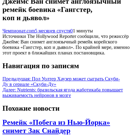
Джеймс Ван снимет англоязычный
ремейк боевика «Гангстер,
коп и дьявол»
Чемпионат.com
5 месяцев спустя
0
1 минуты
Источники The Hollywood Reporter сообщили, что режиссёр
Джеймс Ван снимет англоязычный ремейк корейского
боевика «Гангстер, коп и дьявол». По крайней мере, именно
этот проект в ближайших планах постановщика.
Навигация по записям
Предыдущая:
Пол Уолтер Хаузер может сыграть Скуби-
Ду в сериале «Скуби-Ду»
Далее:
Nutrients: бразильская ягода жаботикаба повышает
выживаемость нейронов в мозге
Похожие новости
Ремейк «Побега из Нью-Йорка»
снимет Зак Снайдер