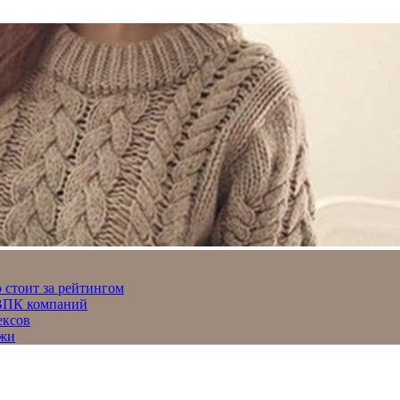
 стоит за рейтингом
 ВПК компаний
ексов
джи