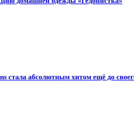
цию домашней одежды «Гедонистка»
ans стала абсолютным хитом ещё до своег