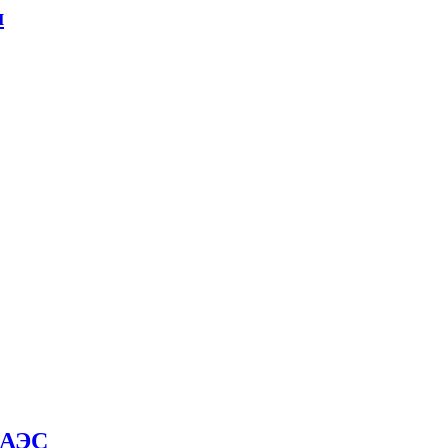
м
й АЭС