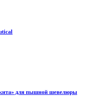
tical
 кита» для пышной шевелюры