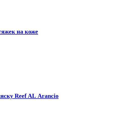
тяжек на коже
яску Reef AL Arancio