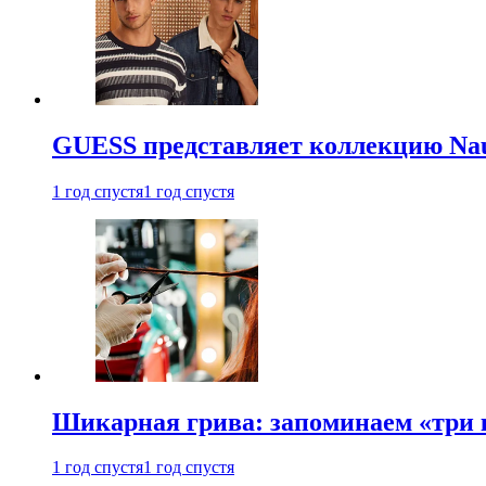
GUESS представляет коллекцию Nau
1 год спустя
1 год спустя
Шикарная грива: запоминаем «три
1 год спустя
1 год спустя