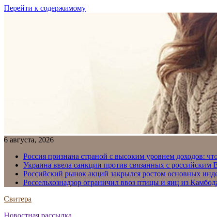
Перейти к содержимому
6 августа, 2026
Россия признана страной с высоким уровнем доходов: что
Украина ввела санкции против связанных с российским
Российский рынок акций закрылся ростом основных инд
Россельхознадзор ограничил ввоз птицы и яиц из Камбо
Свитера
Новостная рассылка