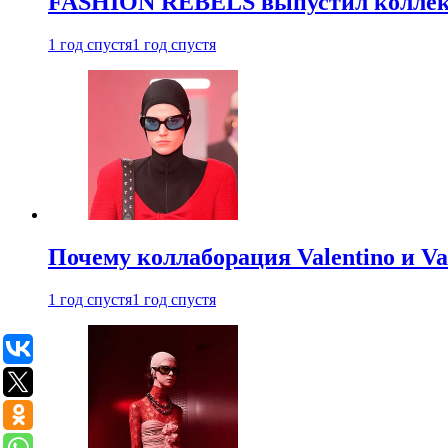
FASHION REBELS выпустил коллек
1 год спустя
1 год спустя
Почему коллаборация Valentino и V
1 год спустя
1 год спустя