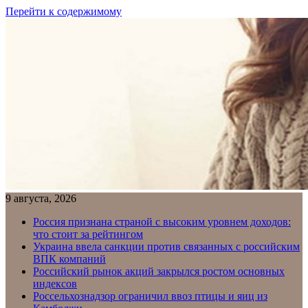
Перейти к содержимому
9 августа, 2026
Россия признана страной с высоким уровнем доходов:
что стоит за рейтингом
Украина ввела санкции против связанных с российским
ВПК компаний
Российский рынок акций закрылся ростом основных
индексов
Россельхознадзор ограничил ввоз птицы и яиц из