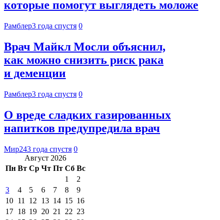
которые помогут выглядеть моложе
Рамблер
3 года спустя
0
Врач Майкл Мосли объяснил,
как можно снизить риск рака
и деменции
Рамблер
3 года спустя
0
О вреде сладких газированных
напитков предупредила врач
Мир24
3 года спустя
0
Август 2026
Пн
Вт
Ср
Чт
Пт
Сб
Вс
1
2
3
4
5
6
7
8
9
10
11
12
13
14
15
16
17
18
19
20
21
22
23