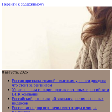
Перейти к содержимому
8 августа, 2026
Россия признана страной с высоким уровнем доходов:
что стоит за рейтингом
Украина ввела санкции против связанных с российским
ВПК компаний
Российский рынок акций закрылся ростом основных
индексов
Россельхознадзор ограничил ввоз птицы и яиц из