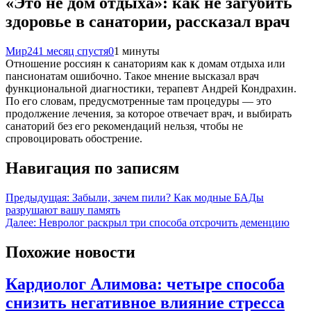
«Это не дом отдыха»: как не загубить
здоровье в санатории, рассказал врач
Мир24
1 месяц спустя
0
1 минуты
Отношение россиян к санаториям как к домам отдыха или
пансионатам ошибочно. Такое мнение высказал врач
функциональной диагностики, терапевт Андрей Кондрахин.
По его словам, предусмотренные там процедуры — это
продолжение лечения, за которое отвечает врач, и выбирать
санаторий без его рекомендаций нельзя, чтобы не
спровоцировать обострение.
Навигация по записям
Предыдущая:
Забыли, зачем пили? Как модные БАДы
разрушают вашу память
Далее:
Невролог раскрыл три способа отсрочить деменцию
Похожие новости
Кардиолог Алимова: четыре способа
снизить негативное влияние стресса