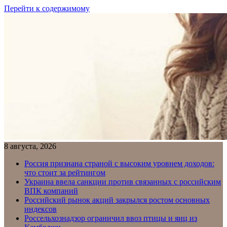
Перейти к содержимому
8 августа, 2026
Россия признана страной с высоким уровнем доходов:
что стоит за рейтингом
Украина ввела санкции против связанных с российским
ВПК компаний
Российский рынок акций закрылся ростом основных
индексов
Россельхознадзор ограничил ввоз птицы и яиц из