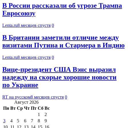
В России рассказали об угрозе Трампа
Евросоюзу
Lenta.ru
8 месяцев спустя
0
В Британии заметили отличие между
визитами Путина и Стармера в Индию
Lenta.ru
8 месяцев спустя
0
Вице-президент США Вэнс выразил
надежду на скорые хорошие новости
по Украине
RT на русском
8 месяцев спустя
0
Август 2026
Пн
Вт
Ср
Чт
Пт
Сб
Вс
1
2
3
4
5
6
7
8
9
10
11
12
13
14
15
16