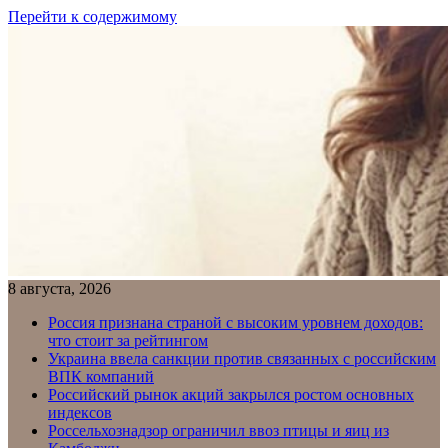
Перейти к содержимому
8 августа, 2026
Россия признана страной с высоким уровнем доходов:
что стоит за рейтингом
Украина ввела санкции против связанных с российским
ВПК компаний
Российский рынок акций закрылся ростом основных
индексов
Россельхознадзор ограничил ввоз птицы и яиц из