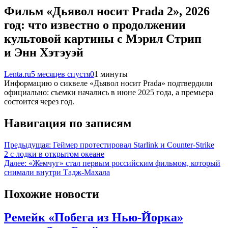
Фильм «Дьявол носит Prada 2», 2026
год: что известно о продолжении
культовой картины с Мэрил Стрип
и Энн Хэтэуэй
Lenta.ru
5 месяцев спустя
0
1 минуты
Информацию о сиквеле «Дьявол носит Prada» подтвердили
официально: съемки начались в июне 2025 года, а премьера
состоится через год.
Навигация по записям
Предыдущая:
Геймер протестировал Starlink и Counter-Strike
2 с лодки в открытом океане
Далее:
«Жемчуг» стал первым российским фильмом, который
снимали внутри Тадж-Махала
Похожие новости
Ремейк «Побега из Нью-Йорка»