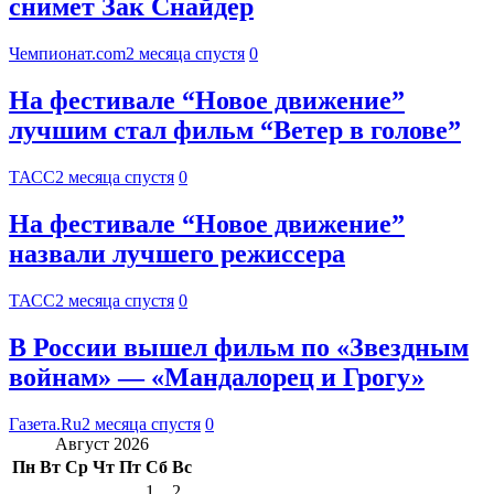
снимет Зак Снайдер
Чемпионат.com
2 месяца спустя
0
На фестивале “Новое движение”
лучшим стал фильм “Ветер в голове”
ТАСС
2 месяца спустя
0
На фестивале “Новое движение”
назвали лучшего режиссера
ТАСС
2 месяца спустя
0
В России вышел фильм по «Звездным
войнам» — «Мандалорец и Грогу»
Газета.Ru
2 месяца спустя
0
Август 2026
Пн
Вт
Ср
Чт
Пт
Сб
Вс
1
2