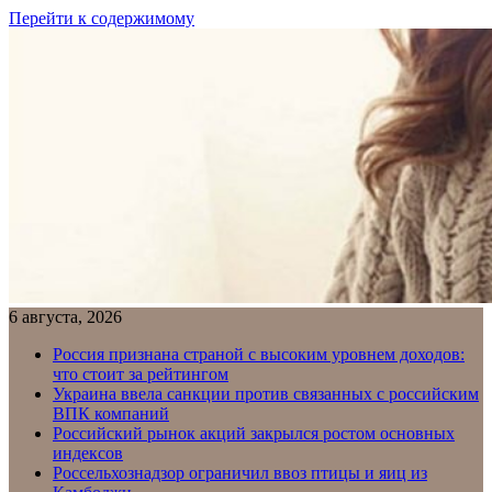
Перейти к содержимому
6 августа, 2026
Россия признана страной с высоким уровнем доходов:
что стоит за рейтингом
Украина ввела санкции против связанных с российским
ВПК компаний
Российский рынок акций закрылся ростом основных
индексов
Россельхознадзор ограничил ввоз птицы и яиц из