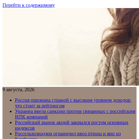
Перейти к содержимому
9 августа, 2026
Россия признана страной с высоким уровнем доходов:
что стоит за рейтингом
Украина ввела санкции против связанных с российским
ВПК компаний
Российский рынок акций закрылся ростом основных
индексов
Россельхознадзор ограничил ввоз птицы и яиц из