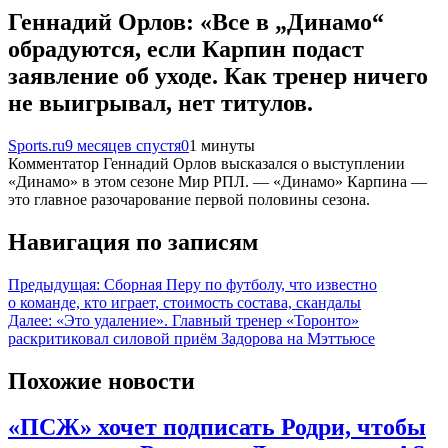
Геннадий Орлов: «Все в „Динамо“
обрадуются, если Карпин подаст
заявление об уходе. Как тренер ничего
не выигрывал, нет титулов.
Sports.ru
9 месяцев спустя
0
1 минуты
Комментатор Геннадий Орлов высказался о выступлении
«Динамо» в этом сезоне Мир РПЛ. — «Динамо» Карпина —
это главное разочарование первой половины сезона.
Навигация по записям
Предыдущая:
Сборная Перу по футболу, что известно
о команде, кто играет, стоимость состава, скандалы
Далее:
«Это удаление». Главный тренер «Торонто»
раскритиковал силовой приём Задорова на Мэттьюсе
Похожие новости
«ПСЖ» хочет подписать Родри, чтобы