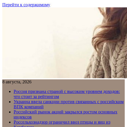
Перейти к содержимому
8 августа, 2026
Россия признана страной с высоким уровнем доходов:
что стоит за рейтингом
Украина ввела санкции против связанных с российским
ВПК компаний
Российский рынок акций закрылся ростом основных
индексов
Россельхознадзор ограничил ввоз птицы и яиц из