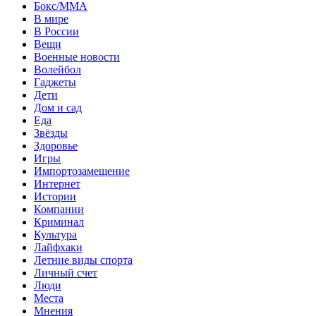
Бокс/MMA
В мире
В России
Вещи
Военные новости
Волейбол
Гаджеты
Дети
Дом и сад
Еда
Звёзды
Здоровье
Игры
Импортозамещение
Интернет
Истории
Компании
Криминал
Культура
Лайфхаки
Летние виды спорта
Личный счет
Люди
Места
Мнения