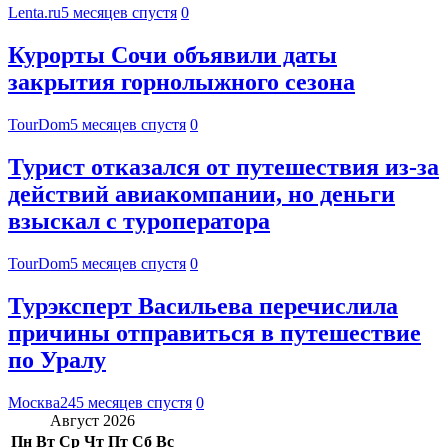
Lenta.ru
5 месяцев спустя
0
Курорты Сочи объявили даты
закрытия горнолыжного сезона
TourDom
5 месяцев спустя
0
Турист отказался от путешествия из-за
действий авиакомпании, но деньги
взыскал с туроператора
TourDom
5 месяцев спустя
0
Турэксперт Васильева перечислила
причины отправиться в путешествие
по Уралу
Москва24
5 месяцев спустя
0
Август 2026
Пн
Вт
Ср
Чт
Пт
Сб
Вс