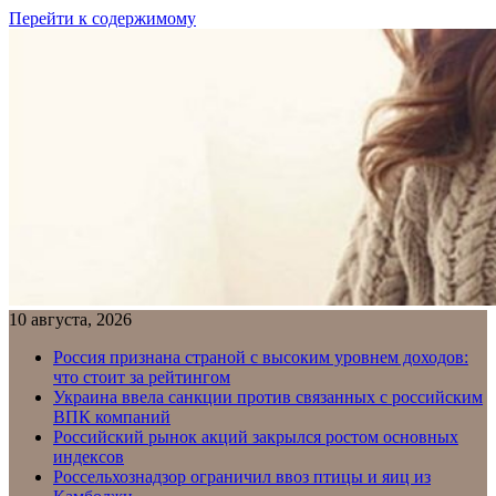
Перейти к содержимому
10 августа, 2026
Россия признана страной с высоким уровнем доходов:
что стоит за рейтингом
Украина ввела санкции против связанных с российским
ВПК компаний
Российский рынок акций закрылся ростом основных
индексов
Россельхознадзор ограничил ввоз птицы и яиц из