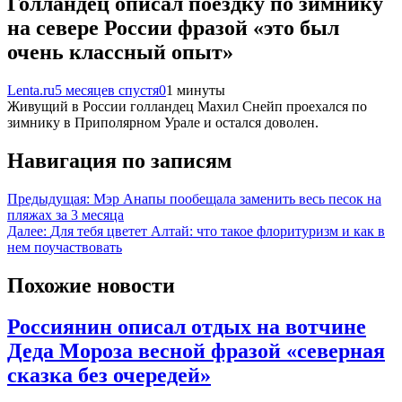
Голландец описал поездку по зимнику
на севере России фразой «это был
очень классный опыт»
Lenta.ru
5 месяцев спустя
0
1 минуты
Живущий в России голландец Махил Снейп проехался по
зимнику в Приполярном Урале и остался доволен.
Навигация по записям
Предыдущая:
Мэр Анапы пообещала заменить весь песок на
пляжах за 3 месяца
Далее:
Для тебя цветет Алтай: что такое флоритуризм и как в
нем поучаствовать
Похожие новости
Россиянин описал отдых на вотчине
Деда Мороза весной фразой «северная
сказка без очередей»