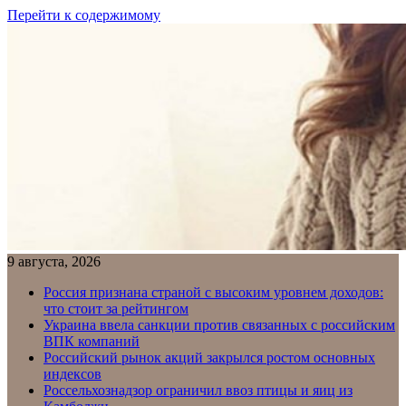
Перейти к содержимому
9 августа, 2026
Россия признана страной с высоким уровнем доходов:
что стоит за рейтингом
Украина ввела санкции против связанных с российским
ВПК компаний
Российский рынок акций закрылся ростом основных
индексов
Россельхознадзор ограничил ввоз птицы и яиц из