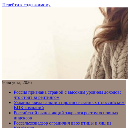
Перейти к содержимому
9 августа, 2026
Россия признана страной с высоким уровнем доходов:
что стоит за рейтингом
Украина ввела санкции против связанных с российским
ВПК компаний
Российский рынок акций закрылся ростом основных
индексов
Россельхознадзор ограничил ввоз птицы и яиц из