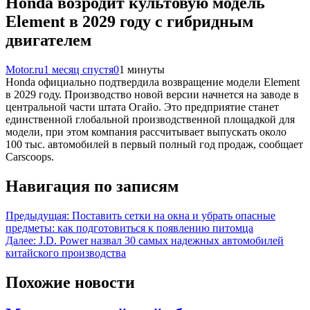
Honda возродит культовую модель
Element в 2029 году с гибридным
двигателем
Motor.ru
1 месяц спустя
0
1 минуты
Honda официально подтвердила возвращение модели Element
в 2029 году. Производство новой версии начнется на заводе в
центральной части штата Огайо. Это предприятие станет
единственной глобальной производственной площадкой для
модели, при этом компания рассчитывает выпускать около
100 тыс. автомобилей в первый полный год продаж, сообщает
Carscoops.
Навигация по записям
Предыдущая:
Поставить сетки на окна и убрать опасные
предметы: как подготовиться к появлению питомца
Далее:
J.D. Power назвал 30 самых надежных автомобилей
китайского производства
Похожие новости