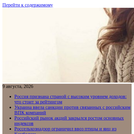
Перейти к содержимому
9 августа, 2026
Россия признана страной с высоким уровнем доходов:
что стоит за рейтингом
Украина ввела санкции против связанных с российским
ВПК компаний
Российский рынок акций закрылся ростом основных
индексов
Россельхознадзор ограничил ввоз птицы и яиц из