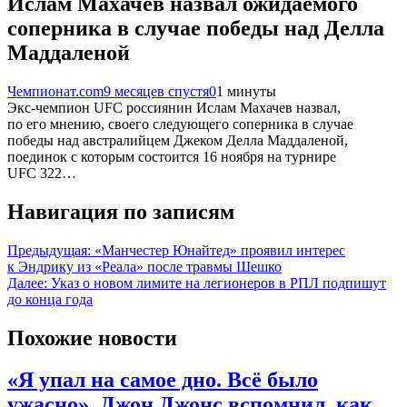
Ислам Махачев назвал ожидаемого
соперника в случае победы над Делла
Маддаленой
Чемпионат.com
9 месяцев спустя
0
1 минуты
Экс-чемпион UFC россиянин Ислам Махачев назвал,
по его мнению, своего следующего соперника в случае
победы над австралийцем Джеком Делла Маддаленой,
поединок с которым состоится 16 ноября на турнире
UFC 322…
Навигация по записям
Предыдущая:
«Манчестер Юнайтед» проявил интерес
к Эндрику из «Реала» после травмы Шешко
Далее:
Указ о новом лимите на легионеров в РПЛ подпишут
до конца года
Похожие новости
«Я упал на самое дно. Всё было
ужасно». Джон Джонс вспомнил, как