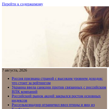
Перейти к содержимому
7 августа, 2026
Россия признана страной с высоким уровнем доходов:
что стоит за рейтингом
Украина ввела санкции против связанных с российским
ВПК компаний
Российский рынок акций закрылся ростом основных
индексов
Россельхознадзор ограничил ввоз птицы и яиц из