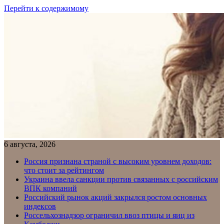
Перейти к содержимому
6 августа, 2026
Россия признана страной с высоким уровнем доходов:
что стоит за рейтингом
Украина ввела санкции против связанных с российским
ВПК компаний
Российский рынок акций закрылся ростом основных
индексов
Россельхознадзор ограничил ввоз птицы и яиц из