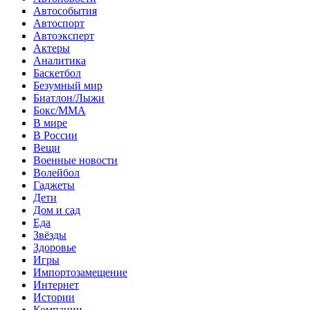
Автособытия
Автоспорт
Автоэксперт
Актеры
Аналитика
Баскетбол
Безумный мир
Биатлон/Лыжи
Бокс/MMA
В мире
В России
Вещи
Военные новости
Волейбол
Гаджеты
Дети
Дом и сад
Еда
Звёзды
Здоровье
Игры
Импортозамещение
Интернет
Истории
Компании