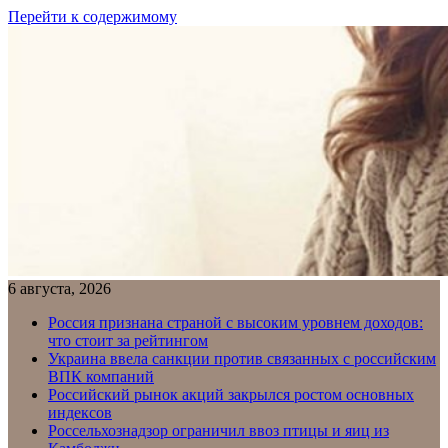
Перейти к содержимому
6 августа, 2026
Россия признана страной с высоким уровнем доходов:
что стоит за рейтингом
Украина ввела санкции против связанных с российским
ВПК компаний
Российский рынок акций закрылся ростом основных
индексов
Россельхознадзор ограничил ввоз птицы и яиц из