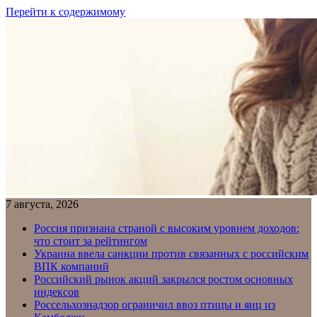
Перейти к содержимому
7 августа, 2026
Россия признана страной с высоким уровнем доходов:
что стоит за рейтингом
Украина ввела санкции против связанных с российским
ВПК компаний
Российский рынок акций закрылся ростом основных
индексов
Россельхознадзор ограничил ввоз птицы и яиц из