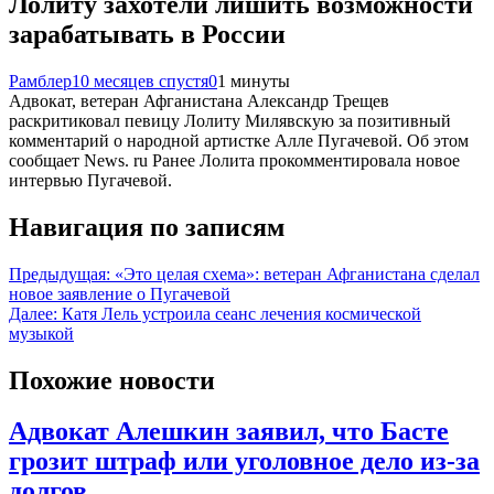
Лолиту захотели лишить возможности
зарабатывать в России
Рамблер
10 месяцев спустя
0
1 минуты
Адвокат, ветеран Афганистана Александр Трещев
раскритиковал певицу Лолиту Милявскую за позитивный
комментарий о народной артистке Алле Пугачевой. Об этом
сообщает News. ru Ранее Лолита прокомментировала новое
интервью Пугачевой.
Навигация по записям
Предыдущая:
«Это целая схема»: ветеран Афганистана сделал
новое заявление о Пугачевой
Далее:
Катя Лель устроила сеанс лечения космической
музыкой
Похожие новости
Адвокат Алешкин заявил, что Басте
грозит штраф или уголовное дело из-за
долгов