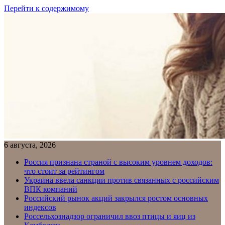
Перейти к содержимому
6 августа, 2026
Россия признана страной с высоким уровнем доходов:
что стоит за рейтингом
Украина ввела санкции против связанных с российским
ВПК компаний
Российский рынок акций закрылся ростом основных
индексов
Россельхознадзор ограничил ввоз птицы и яиц из