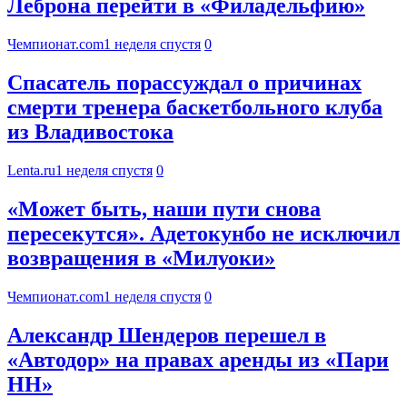
Леброна перейти в «Филадельфию»
Чемпионат.com
1 неделя спустя
0
Спасатель порассуждал о причинах
смерти тренера баскетбольного клуба
из Владивостока
Lenta.ru
1 неделя спустя
0
«Может быть, наши пути снова
пересекутся». Адетокунбо не исключил
возвращения в «Милуоки»
Чемпионат.com
1 неделя спустя
0
Александр Шендеров перешел в
«Автодор» на правах аренды из «Пари
НН»