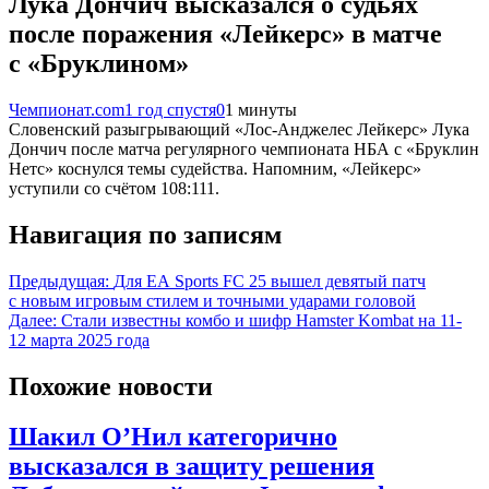
Лука Дончич высказался о судьях
после поражения «Лейкерс» в матче
с «Бруклином»
Чемпионат.com
1 год спустя
0
1 минуты
Словенский разыгрывающий «Лос-Анджелес Лейкерс» Лука
Дончич после матча регулярного чемпионата НБА с «Бруклин
Нетс» коснулся темы судейства. Напомним, «Лейкерс»
уступили со счётом 108:111.
Навигация по записям
Предыдущая:
Для EA Sports FC 25 вышел девятый патч
с новым игровым стилем и точными ударами головой
Далее:
Стали известны комбо и шифр Hamster Kombat на 11-
12 марта 2025 года
Похожие новости
Шакил О’Нил категорично
высказался в защиту решения