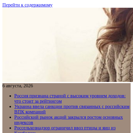
Перейти к содержимому
6 августа, 2026
Россия признана страной с высоким уровнем доходов:
что стоит за рейтингом
Украина ввела санкции против связанных с российским
ВПК компаний
Российский рынок акций закрылся ростом основных
индексов
Россельхознадзор ограничил ввоз птицы и яиц из