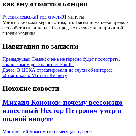
как ему отомстил комдив
Русская семерка
1 год спустя
0
1 минуты
Многим знакома версия о том, что Василия Чапаева предала
его собственная жена. Это предательство стало причиной
гибели комдива.
Навигация по записям
Предыдущая:
Семак: очень интересно будет посмотреть,
как на самом деле работает Fan ID
Далее:
В ЦСКА отреагировали на слухи об интересе
«Спартака» к Матвею Кисляку
Похожие новости
Михаил Кононов: почему всесоюзно
известный Нестор Петрович умер в
полной нищете
Московский Комсомолец
2 месяца спустя
0