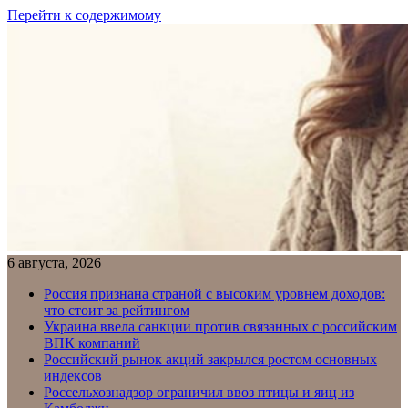
Перейти к содержимому
6 августа, 2026
Россия признана страной с высоким уровнем доходов:
что стоит за рейтингом
Украина ввела санкции против связанных с российским
ВПК компаний
Российский рынок акций закрылся ростом основных
индексов
Россельхознадзор ограничил ввоз птицы и яиц из