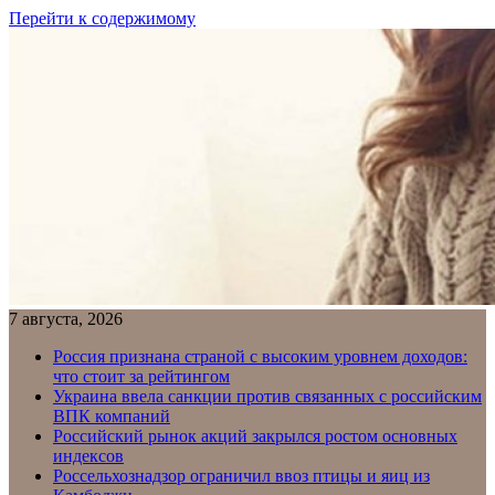
Перейти к содержимому
7 августа, 2026
Россия признана страной с высоким уровнем доходов:
что стоит за рейтингом
Украина ввела санкции против связанных с российским
ВПК компаний
Российский рынок акций закрылся ростом основных
индексов
Россельхознадзор ограничил ввоз птицы и яиц из