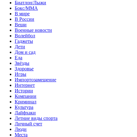
Биатлон/Лыжи
Бокс/MMA
В мире
В России
Вещи
Военные новости
Волейбол
Гаджеты
Дети
Дом и сад
Еда
Звёзды
Здоровье
Игры
Импортозамещение
Интернет
Истории
Компании
Криминал
Культура
Лайфхаки
Летние виды спорта
Личный счет
Люди
Места