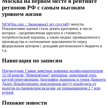
Москва на первом месте в рейтинге
регионов РФ с самым высоким
уровнем жизни
NEWSru.com :: Экономика
5 лет спустя
0
1 минуты
Показателями оценки стали девять критериев, в числе
которых - среднемесячная зарплата и стоимость
потребительской корзины, а также индекс промышленного
производства и соотношение задолженности перед
федеральным центром с доходами регионального бюджета и
т.д.
Навигация по записям
Предыдущая:
Самые заметные новинки онлайн-кинотеатров
12-18 апреля: “Невероятные” женщины, нерадивый отец,
крутой переговорщик, биографии лыжницы и гения Даркнета
Далее:
Неработающих пенсионеров могут освободить от
налогов по банковским вкладам, не превышающим 2,7 млн
рублей
Похожие новости