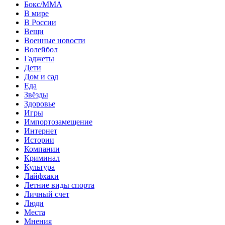
Бокс/MMA
В мире
В России
Вещи
Военные новости
Волейбол
Гаджеты
Дети
Дом и сад
Еда
Звёзды
Здоровье
Игры
Импортозамещение
Интернет
Истории
Компании
Криминал
Культура
Лайфхаки
Летние виды спорта
Личный счет
Люди
Места
Мнения