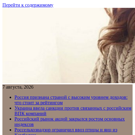
Перейти к содержимому
7 августа, 2026
Россия признана страной с высоким уровнем доходов:
что стоит за рейтингом
Украина ввела санкции против связанных с российским
ВПК компаний
Российский рынок акций закрылся ростом основных
индексов
Россельхознадзор ограничил ввоз птицы и яиц из