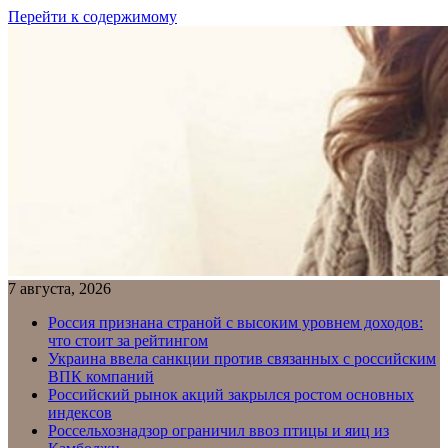
Перейти к содержимому
7 августа, 2026
Россия признана страной с высоким уровнем доходов:
что стоит за рейтингом
Украина ввела санкции против связанных с российским
ВПК компаний
Российский рынок акций закрылся ростом основных
индексов
Россельхознадзор ограничил ввоз птицы и яиц из