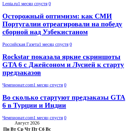
Lenta.ru
1 месяц спустя
0
Осторожный оптимизм: как СМИ
Португалии отреагировали на победу
сборной над Узбекистаном
Российская Газета
1 месяц спустя
0
Rockstar показала яркие скриншоты
GTA 6 с Джейсоном и Лусией к старту
предзаказов
Чемпионат.com
1 месяц спустя
0
Во сколько стартуют предзаказы GTA
6 в Турции и Индии
Чемпионат.com
1 месяц спустя
0
Август 2026
Пн
Вт
Ср
Чт
Пт
Сб
Вс