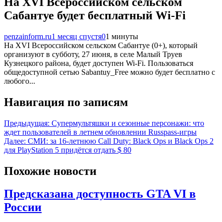
На XVI Всероссийском сельском
Сабантуе будет бесплатный Wi-Fi
penzainform.ru
1 месяц спустя
0
1 минуты
На XVI Всероссийском сельском Сабантуе (0+), который
организуют в субботу, 27 июня, в селе Малый Труев
Кузнецкого района, будет доступен Wi-Fi. Пользоваться
общедоступной сетью Sabantuy_Free можно будет бесплатно с
любого...
Навигация по записям
Предыдущая:
Супермультяшки и сезонные персонажи: что
ждет пользователей в летнем обновлении Russpass-игры
Далее:
СМИ: за 16-летнюю Call Duty: Black Ops и Black Ops 2
для PlayStation 5 придётся отдать $ 80
Похожие новости
Предсказана доступность GTA VI в
России