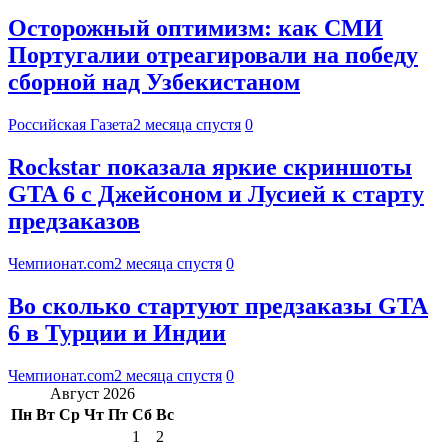
Осторожный оптимизм: как СМИ
Португалии отреагировали на победу
сборной над Узбекистаном
Российская Газета
2 месяца спустя
0
Rockstar показала яркие скриншоты
GTA 6 с Джейсоном и Лусией к старту
предзаказов
Чемпионат.com
2 месяца спустя
0
Во сколько стартуют предзаказы GTA
6 в Турции и Индии
Чемпионат.com
2 месяца спустя
0
Август 2026
Пн
Вт
Ср
Чт
Пт
Сб
Вс
1
2