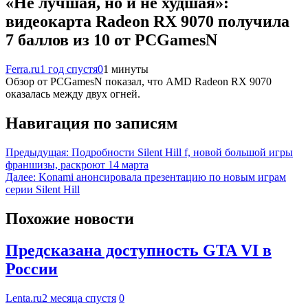
«Не лучшая, но и не худшая»:
видеокарта Radeon RX 9070 получила
7 баллов из 10 от PCGamesN
Ferra.ru
1 год спустя
0
1 минуты
Обзор от PCGamesN показал, что AMD Radeon RX 9070
оказалась между двух огней.
Навигация по записям
Предыдущая:
Подробности Silent Hill f, новой большой игры
франшизы, раскроют 14 марта
Далее:
Konami анонсировала презентацию по новым играм
серии Silent Hill
Похожие новости
Предсказана доступность GTA VI в
России
Lenta.ru
2 месяца спустя
0