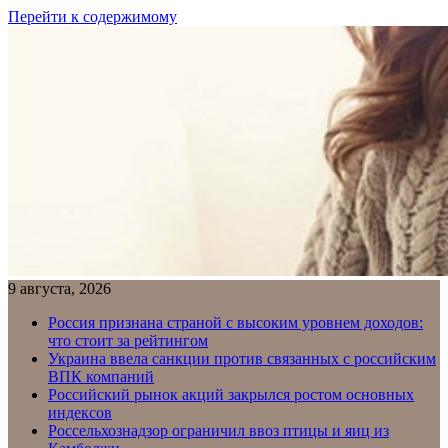
Перейти к содержимому
9 августа, 2026
Россия признана страной с высоким уровнем доходов:
что стоит за рейтингом
Украина ввела санкции против связанных с российским
ВПК компаний
Российский рынок акций закрылся ростом основных
индексов
Россельхознадзор ограничил ввоз птицы и яиц из