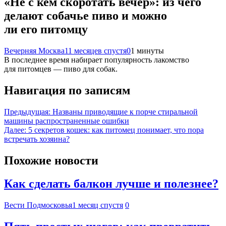
«Не с кем скоротать вечер»: из чего
делают собачье пиво и можно
ли его питомцу
Вечерняя Москва
11 месяцев спустя
0
1 минуты
В последнее время набирает популярность лакомство
для питомцев — пиво для собак.
Навигация по записям
Предыдущая:
Названы приводящие к порче стиральной
машины распространенные ошибки
Далее:
5 секретов кошек: как питомец понимает, что пора
встречать хозяина?
Похожие новости
Как сделать балкон лучше и полезнее?
Вести Подмосковья
1 месяц спустя
0