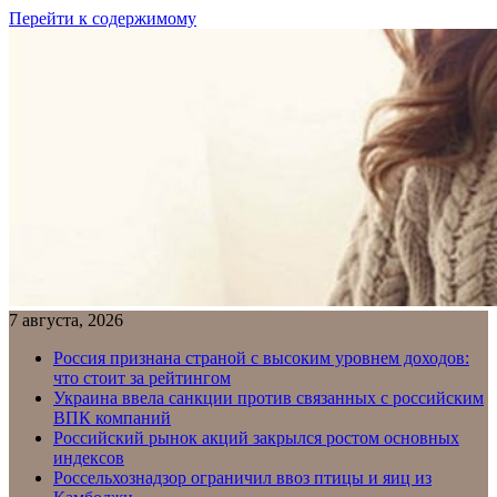
Перейти к содержимому
7 августа, 2026
Россия признана страной с высоким уровнем доходов:
что стоит за рейтингом
Украина ввела санкции против связанных с российским
ВПК компаний
Российский рынок акций закрылся ростом основных
индексов
Россельхознадзор ограничил ввоз птицы и яиц из