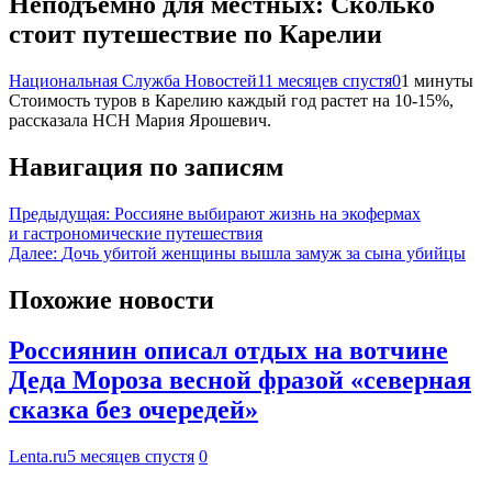
Неподъемно для местных: Сколько
стоит путешествие по Карелии
Национальная Служба Новостей
11 месяцев спустя
0
1 минуты
Стоимость туров в Карелию каждый год растет на 10-15%,
рассказала НСН Мария Ярошевич.
Навигация по записям
Предыдущая:
Россияне выбирают жизнь на экофермах
и гастрономические путешествия
Далее:
Дочь убитой женщины вышла замуж за сына убийцы
Похожие новости
Россиянин описал отдых на вотчине
Деда Мороза весной фразой «северная
сказка без очередей»
Lenta.ru
5 месяцев спустя
0