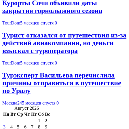
Курорты Сочи объявили даты
закрытия горнолыжного сезона
TourDom
5 месяцев спустя
0
Турист отказался от путешествия из-за
действий авиакомпании, но деньги
взыскал с туроператора
TourDom
5 месяцев спустя
0
Турэксперт Васильева перечислила
причины отправиться в путешествие
по Уралу
Москва24
5 месяцев спустя
0
Август 2026
Пн
Вт
Ср
Чт
Пт
Сб
Вс
1
2
3
4
5
6
7
8
9