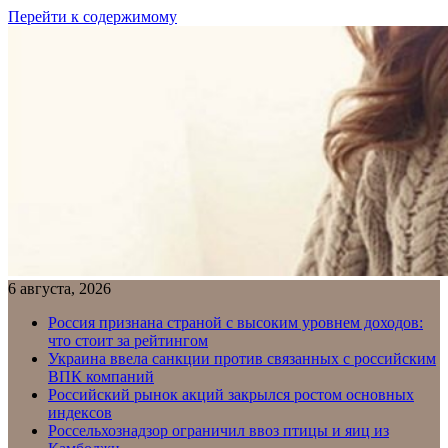
Перейти к содержимому
6 августа, 2026
Россия признана страной с высоким уровнем доходов:
что стоит за рейтингом
Украина ввела санкции против связанных с российским
ВПК компаний
Российский рынок акций закрылся ростом основных
индексов
Россельхознадзор ограничил ввоз птицы и яиц из