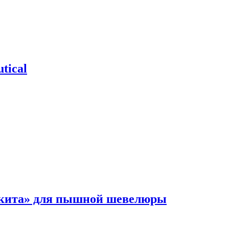
tical
 кита» для пышной шевелюры