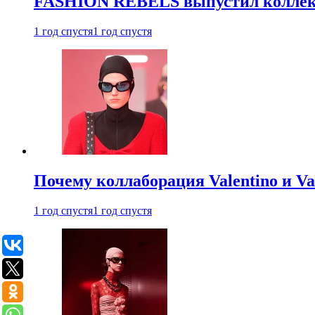
FASHION REBELS выпустил коллек
1 год спустя
1 год спустя
Почему коллаборация Valentino и V
1 год спустя
1 год спустя