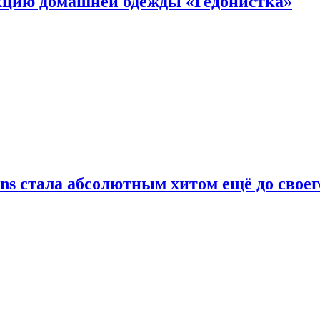
цию домашней одежды «Гедонистка»
ans стала абсолютным хитом ещё до своег