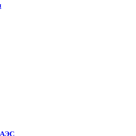
м
й АЭС