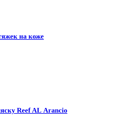
тяжек на коже
яску Reef AL Arancio