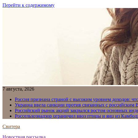
Перейти к содержимому
7 августа, 2026
Россия признана страной с высоким уровнем доходов: что
Украина ввела санкции против связанных с российским
Российский рынок акций закрылся ростом основных инд
Россельхознадзор ограничил ввоз птицы и яиц из Камбо
Свитера
Новостная рассылка