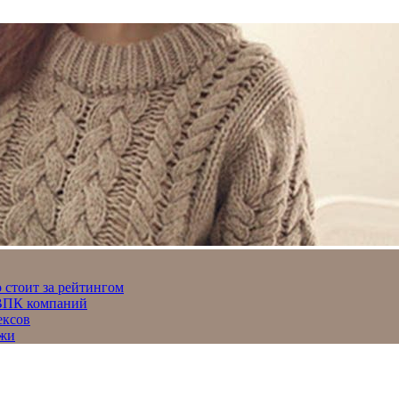
 стоит за рейтингом
 ВПК компаний
ексов
джи