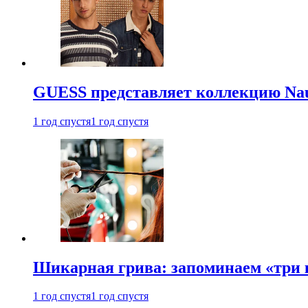
GUESS представляет коллекцию Nau
1 год спустя
1 год спустя
Шикарная грива: запоминаем «три
1 год спустя
1 год спустя