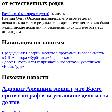
от естественных родов
Рамблер
10 месяцев спустя
0
1 минуты
Певица Ольга Орлова призналась, что двое ее детей
появились на свет в результате кесарева сечения, так как были
медицинские показания и серьезный риск для нее остаться
инвалидом.
Навигация по записям
Предыдущая:
Валерий Леонтьев прокомментировал смерть
в США автора «Зурбагана» Чернавского
Далее:
В России хотят признать иноагентами участников
«Каламбура»
Похожие новости
Адвокат Алешкин заявил, что Басте
грозит штраф или уголовное дело из-за
долгов