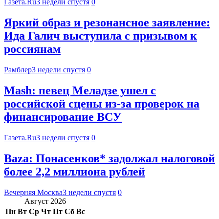
Газета.Ru
3 недели спустя
0
Яркий образ и резонансное заявление:
Ида Галич выступила с призывом к
россиянам
Рамблер
3 недели спустя
0
Mash: певец Меладзе ушел с
российской сцены из-за проверок на
финансирование ВСУ
Газета.Ru
3 недели спустя
0
Baza: Понасенков* задолжал налоговой
более 2,2 миллиона рублей
Вечерняя Москва
3 недели спустя
0
Август 2026
Пн
Вт
Ср
Чт
Пт
Сб
Вс