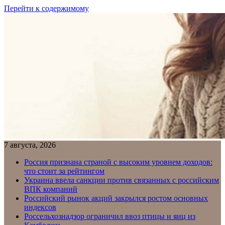
Перейти к содержимому
7 августа, 2026
Россия признана страной с высоким уровнем доходов:
что стоит за рейтингом
Украина ввела санкции против связанных с российским
ВПК компаний
Российский рынок акций закрылся ростом основных
индексов
Россельхознадзор ограничил ввоз птицы и яиц из