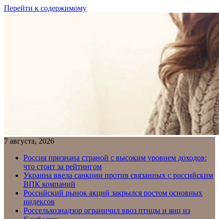
Перейти к содержимому
7 августа, 2026
Россия признана страной с высоким уровнем доходов:
что стоит за рейтингом
Украина ввела санкции против связанных с российским
ВПК компаний
Российский рынок акций закрылся ростом основных
индексов
Россельхознадзор ограничил ввоз птицы и яиц из