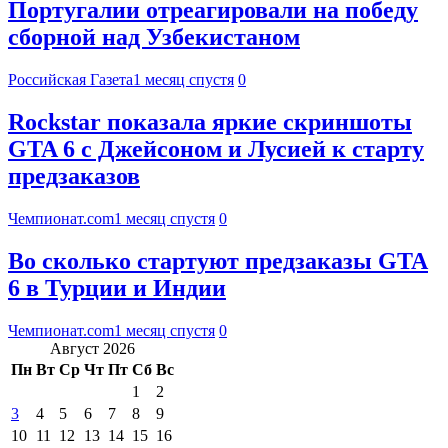
Португалии отреагировали на победу
сборной над Узбекистаном
Российская Газета
1 месяц спустя
0
Rockstar показала яркие скриншоты
GTA 6 с Джейсоном и Лусией к старту
предзаказов
Чемпионат.com
1 месяц спустя
0
Во сколько стартуют предзаказы GTA
6 в Турции и Индии
Чемпионат.com
1 месяц спустя
0
Август 2026
Пн
Вт
Ср
Чт
Пт
Сб
Вс
1
2
3
4
5
6
7
8
9
10
11
12
13
14
15
16