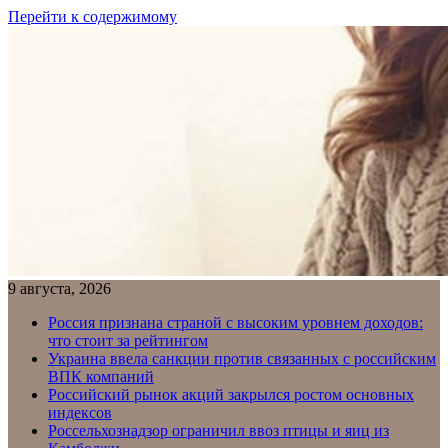
Перейти к содержимому
9 августа, 2026
Россия признана страной с высоким уровнем доходов:
что стоит за рейтингом
Украина ввела санкции против связанных с российским
ВПК компаний
Российский рынок акций закрылся ростом основных
индексов
Россельхознадзор ограничил ввоз птицы и яиц из