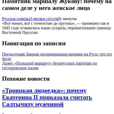
Памятник маршалу Жукову: почему на
самом деле у него женское лицо
Русская семерка
3 месяца спустя
0
1 минуты
«Всё чинно, всё с точностью до прутика», — примерно так в
1945 году отзывались наши солдаты, перешагнувшие границу
Восточной Пруссии.
Навигация по записям
Предыдущая:
Банная дискриминация женщин на Руси: что это
было
Далее:
«Польский маршрут» белорусских партизан по
гитлеровским тылам
Похожие новости
«Троицкая людоедка»: почему
Екатерина II приказала считать
Салтычиху мужчиной