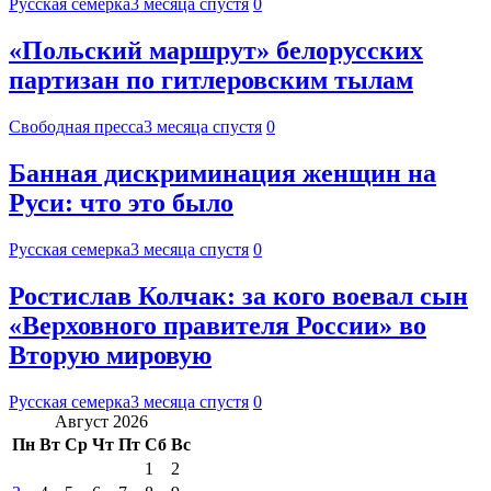
Русская семерка
3 месяца спустя
0
«Польский маршрут» белорусских
партизан по гитлеровским тылам
Свободная пресса
3 месяца спустя
0
Банная дискриминация женщин на
Руси: что это было
Русская семерка
3 месяца спустя
0
Ростислав Колчак: за кого воевал сын
«Верховного правителя России» во
Вторую мировую
Русская семерка
3 месяца спустя
0
Август 2026
Пн
Вт
Ср
Чт
Пт
Сб
Вс
1
2