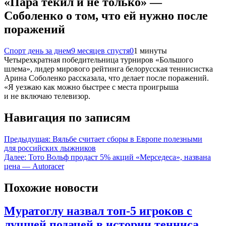
«Пара текил и не только» —
Соболенко о том, что ей нужно после
поражений
Спорт день за днем
9 месяцев спустя
0
1 минуты
Четырехкратная победительница турниров «Большого
шлема», лидер мирового рейтинга белорусская теннисистка
Арина Соболенко рассказала, что делает после поражений.
«Я уезжаю как можно быстрее с места проигрыша
и не включаю телевизор.
Навигация по записям
Предыдущая:
Вяльбе считает сборы в Европе полезными
для российских лыжников
Далее:
Тото Вольф продаст 5% акций «Мерседеса», названа
цена — Autoracer
Похожие новости
Муратоглу назвал топ-5 игроков с
лучшей подачей в истории тенниса