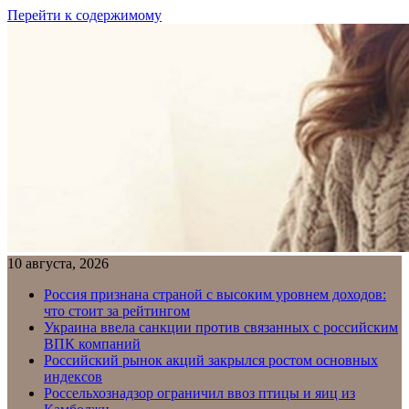
Перейти к содержимому
10 августа, 2026
Россия признана страной с высоким уровнем доходов:
что стоит за рейтингом
Украина ввела санкции против связанных с российским
ВПК компаний
Российский рынок акций закрылся ростом основных
индексов
Россельхознадзор ограничил ввоз птицы и яиц из