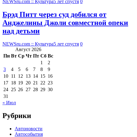
NEWSru.com :: Культура
5 лет спустя
0
Брэд Питт через суд добился от
Анджелины Джоли совместной опеки
над детьми
NEWSru.com :: Культура
5 лет спустя
0
Август 2026
Пн
Вт
Ср
Чт
Пт
Сб
Вс
1
2
3
4
5
6
7
8
9
10
11
12
13
14
15
16
17
18
19
20
21
22
23
24
25
26
27
28
29
30
31
« Июл
Рубрики
Автоновости
Автособытия