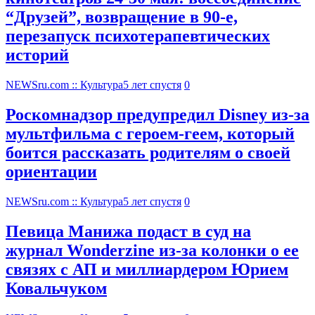
“Друзей”, возвращение в 90-е,
перезапуск психотерапевтических
историй
NEWSru.com :: Культура
5 лет спустя
0
Роскомнадзор предупредил Disney из-за
мультфильма c героем-геем, который
боится рассказать родителям о своей
ориентации
NEWSru.com :: Культура
5 лет спустя
0
Певица Манижа подаст в суд на
журнал Wonderzine из-за колонки о ее
связях с АП и миллиардером Юрием
Ковальчуком