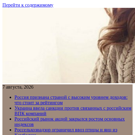
Перейти к содержимому
7 августа, 2026
Россия признана страной с высоким уровнем доходов:
что стоит за рейтингом
Украина ввела санкции против связанных с российским
ВПК компаний
Российский рынок акций закрылся ростом основных
индексов
Россельхознадзор ограничил ввоз птицы и яиц из