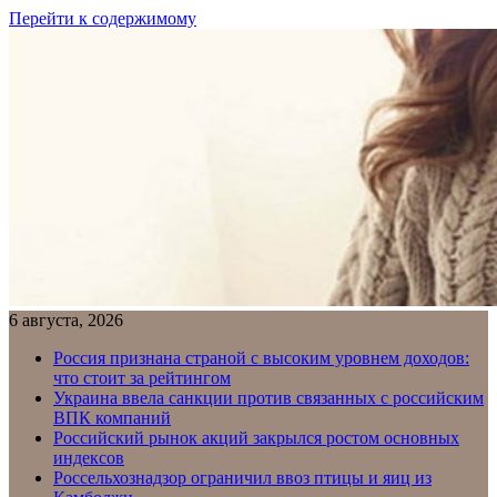
Перейти к содержимому
6 августа, 2026
Россия признана страной с высоким уровнем доходов:
что стоит за рейтингом
Украина ввела санкции против связанных с российским
ВПК компаний
Российский рынок акций закрылся ростом основных
индексов
Россельхознадзор ограничил ввоз птицы и яиц из