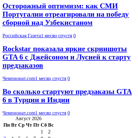
Осторожный оптимизм: как СМИ
Португалии отреагировали на победу
сборной над Узбекистаном
Российская Газета
1 месяц спустя
0
Rockstar показала яркие скриншоты
GTA 6 с Джейсоном и Лусией к старту
предзаказов
Чемпионат.com
1 месяц спустя
0
Во сколько стартуют предзаказы GTA
6 в Турции и Индии
Чемпионат.com
1 месяц спустя
0
Август 2026
Пн
Вт
Ср
Чт
Пт
Сб
Вс
1
2