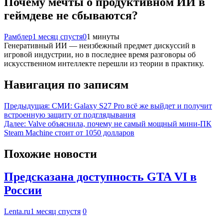
Почему мечты о продуктивном ИИ в
геймдеве не сбываются?
Рамблер
1 месяц спустя
0
1 минуты
Генеративный ИИ — неизбежный предмет дискуссий в
игровой индустрии, но в последнее время разговоры об
искусственном интеллекте перешли из теории в практику.
Навигация по записям
Предыдущая:
СМИ: Galaxy S27 Pro всё же выйдет и получит
встроенную защиту от подглядывания
Далее:
Valve объяснила, почему не самый мощный мини-ПК
Steam Machine стоит от 1050 долларов
Похожие новости
Предсказана доступность GTA VI в
России
Lenta.ru
1 месяц спустя
0