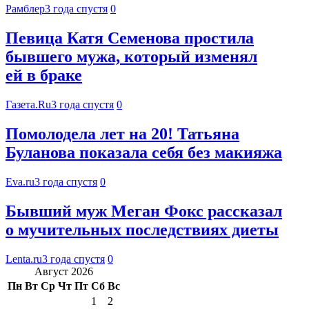
Рамблер
3 года спустя
0
Певица Катя Семенова простила
бывшего мужа, который изменял
ей в браке
Газета.Ru
3 года спустя
0
Помолодела лет на 20! Татьяна
Буланова показала себя без макияжа
Eva.ru
3 года спустя
0
Бывший муж Меган Фокс рассказал
о мучительных последствиях диеты
Lenta.ru
3 года спустя
0
Август 2026
Пн
Вт
Ср
Чт
Пт
Сб
Вс
1
2