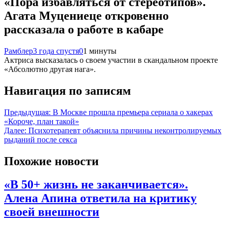
«Пора избавляться от стереотипов».
Агата Муцениеце откровенно
рассказала о работе в кабаре
Рамблер
3 года спустя
0
1 минуты
Актриса высказалась о своем участии в скандальном проекте
«Абсолютно другая нага».
Навигация по записям
Предыдущая:
В Москве прошла премьера сериала о хакерах
«Короче, план такой»
Далее:
Психотерапевт объяснила причины неконтролируемых
рыданий после секса
Похожие новости
«В 50+ жизнь не заканчивается».
Алена Апина ответила на критику
своей внешности