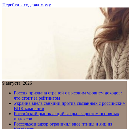
Перейти к содержимому
9 августа, 2026
Россия признана страной с высоким уровнем доходов:
что стоит за рейтингом
Украина ввела санкции против связанных с российским
ВПК компаний
Российский рынок акций закрылся ростом основных
индексов
Россельхознадзор ограничил ввоз птицы и яиц из