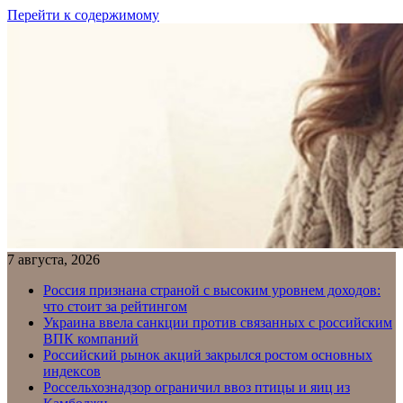
Перейти к содержимому
7 августа, 2026
Россия признана страной с высоким уровнем доходов:
что стоит за рейтингом
Украина ввела санкции против связанных с российским
ВПК компаний
Российский рынок акций закрылся ростом основных
индексов
Россельхознадзор ограничил ввоз птицы и яиц из