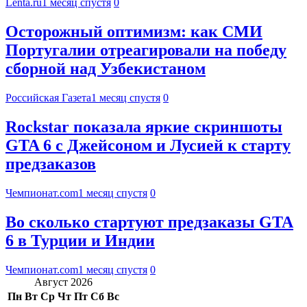
Lenta.ru
1 месяц спустя
0
Осторожный оптимизм: как СМИ
Португалии отреагировали на победу
сборной над Узбекистаном
Российская Газета
1 месяц спустя
0
Rockstar показала яркие скриншоты
GTA 6 с Джейсоном и Лусией к старту
предзаказов
Чемпионат.com
1 месяц спустя
0
Во сколько стартуют предзаказы GTA
6 в Турции и Индии
Чемпионат.com
1 месяц спустя
0
Август 2026
Пн
Вт
Ср
Чт
Пт
Сб
Вс