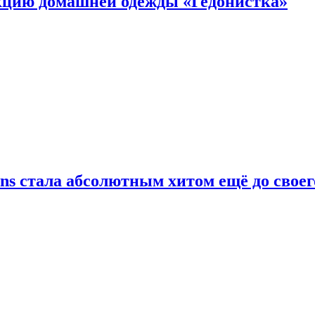
цию домашней одежды «Гедонистка»
ans стала абсолютным хитом ещё до своег