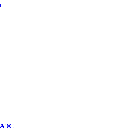
м
й АЭС