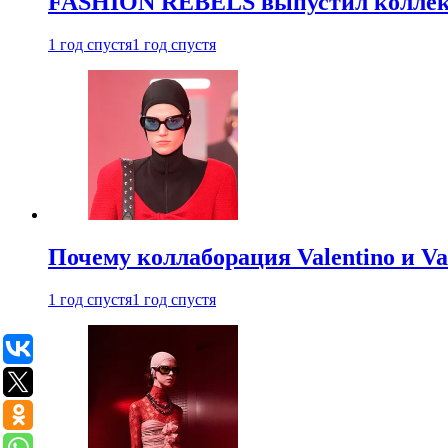
FASHION REBELS выпустил коллек
1 год спустя
1 год спустя
Почему коллаборация Valentino и V
1 год спустя
1 год спустя