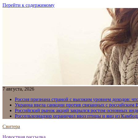
Перейти к содержимому
7 августа, 2026
Россия признана страной с высоким уровнем доходов: что
Украина ввела санкции против связанных с российским
Российский рынок акций закрылся ростом основных инд
Россельхознадзор ограничил ввоз птицы и яиц из Камбо
Свитера
Новостная рассылка