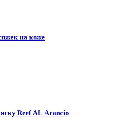
тяжек на коже
яску Reef AL Arancio