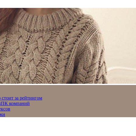
 стоит за рейтингом
 ВПК компаний
ексов
джи