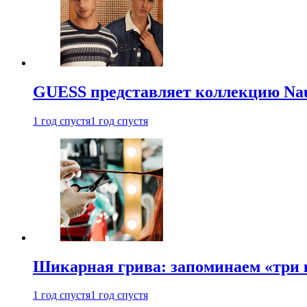
GUESS представляет коллекцию Nau
1 год спустя
1 год спустя
Шикарная грива: запоминаем «три
1 год спустя
1 год спустя