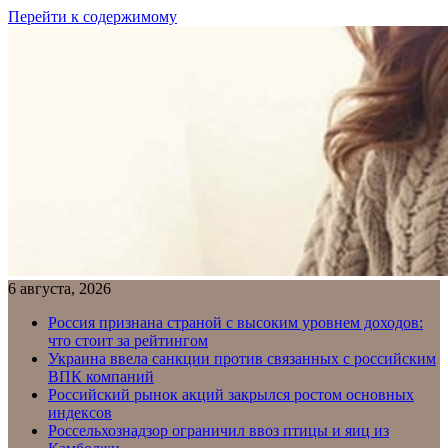
Перейти к содержимому
6 августа, 2026
Россия признана страной с высоким уровнем доходов:
что стоит за рейтингом
Украина ввела санкции против связанных с российским
ВПК компаний
Российский рынок акций закрылся ростом основных
индексов
Россельхознадзор ограничил ввоз птицы и яиц из