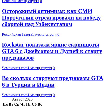
Lenta.ru
1 месяц спустя
0
Осторожный оптимизм: как СМИ
Португалии отреагировали на победу
сборной над Узбекистаном
Российская Газета
1 месяц спустя
0
Rockstar показала яркие скриншоты
GTA 6 с Джейсоном и Лусией к старту
предзаказов
Чемпионат.com
1 месяц спустя
0
Во сколько стартуют предзаказы GTA
6 в Турции и Индии
Чемпионат.com
1 месяц спустя
0
Август 2026
Пн
Вт
Ср
Чт
Пт
Сб
Вс