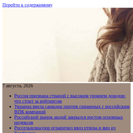
Перейти к содержимому
7 августа, 2026
Россия признана страной с высоким уровнем доходов:
что стоит за рейтингом
Украина ввела санкции против связанных с российским
ВПК компаний
Российский рынок акций закрылся ростом основных
индексов
Россельхознадзор ограничил ввоз птицы и яиц из