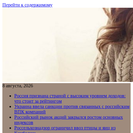
Перейти к содержимому
8 августа, 2026
Россия признана страной с высоким уровнем доходов:
что стоит за рейтингом
Украина ввела санкции против связанных с российским
ВПК компаний
Российский рынок акций закрылся ростом основных
индексов
Россельхознадзор ограничил ввоз птицы и яиц из