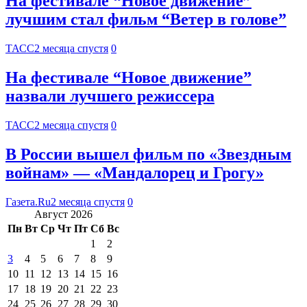
На фестивале “Новое движение”
лучшим стал фильм “Ветер в голове”
ТАСС
2 месяца спустя
0
На фестивале “Новое движение”
назвали лучшего режиссера
ТАСС
2 месяца спустя
0
В России вышел фильм по «Звездным
войнам» — «Мандалорец и Грогу»
Газета.Ru
2 месяца спустя
0
Август 2026
Пн
Вт
Ср
Чт
Пт
Сб
Вс
1
2
3
4
5
6
7
8
9
10
11
12
13
14
15
16
17
18
19
20
21
22
23
24
25
26
27
28
29
30