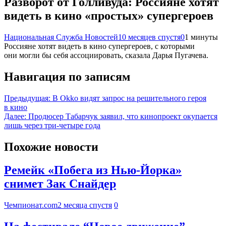
Разворот от Голливуда: Россияне хотят
видеть в кино «простых» супергероев
Национальная Служба Новостей
10 месяцев спустя
0
1 минуты
Россияне хотят видеть в кино супергероев, с которыми
они могли бы себя ассоциировать, сказала Дарья Пугачева.
Навигация по записям
Предыдущая:
В Okko видят запрос на решительного героя
в кино
Далее:
Продюсер Табарчук заявил, что кинопроект окупается
лишь через три-четыре года
Похожие новости
Ремейк «Побега из Нью-Йорка»
снимет Зак Снайдер
Чемпионат.com
2 месяца спустя
0