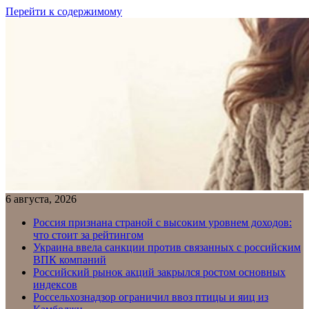
Перейти к содержимому
6 августа, 2026
Россия признана страной с высоким уровнем доходов:
что стоит за рейтингом
Украина ввела санкции против связанных с российским
ВПК компаний
Российский рынок акций закрылся ростом основных
индексов
Россельхознадзор ограничил ввоз птицы и яиц из