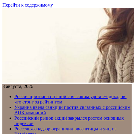
Перейти к содержимому
8 августа, 2026
Россия признана страной с высоким уровнем доходов:
что стоит за рейтингом
Украина ввела санкции против связанных с российским
ВПК компаний
Российский рынок акций закрылся ростом основных
индексов
Россельхознадзор ограничил ввоз птицы и яиц из