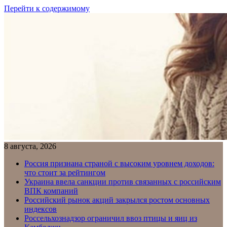
Перейти к содержимому
8 августа, 2026
Россия признана страной с высоким уровнем доходов:
что стоит за рейтингом
Украина ввела санкции против связанных с российским
ВПК компаний
Российский рынок акций закрылся ростом основных
индексов
Россельхознадзор ограничил ввоз птицы и яиц из