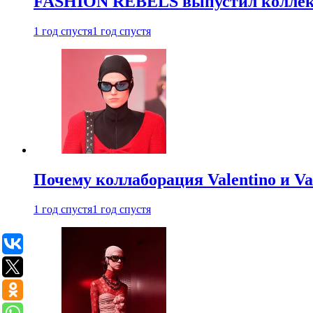
FASHION REBELS выпустил коллек
1 год спустя
1 год спустя
Почему коллаборация Valentino и V
1 год спустя
1 год спустя