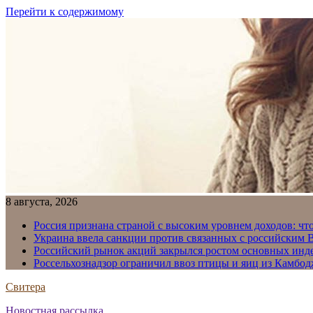
Перейти к содержимому
8 августа, 2026
Россия признана страной с высоким уровнем доходов: что
Украина ввела санкции против связанных с российским
Российский рынок акций закрылся ростом основных инд
Россельхознадзор ограничил ввоз птицы и яиц из Камбо
Свитера
Новостная рассылка