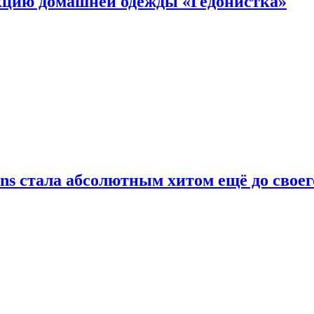
цию домашней одежды «Гедонистка»
ans стала абсолютным хитом ещё до своег