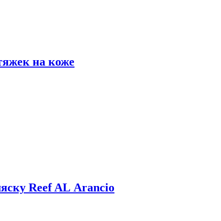
тяжек на коже
яску Reef AL Arancio