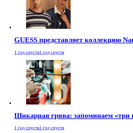
GUESS представляет коллекцию Nau
1 год спустя
1 год спустя
Шикарная грива: запоминаем «три
1 год спустя
1 год спустя