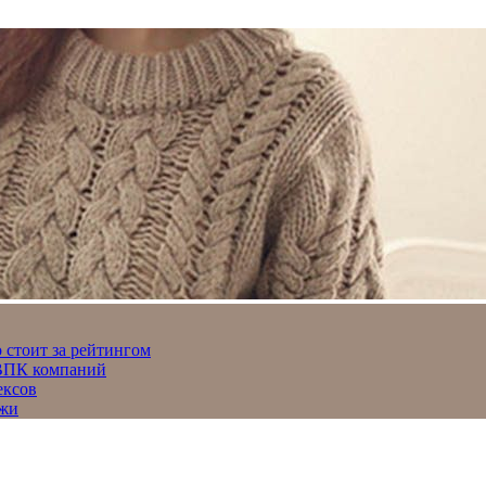
 стоит за рейтингом
 ВПК компаний
ексов
джи