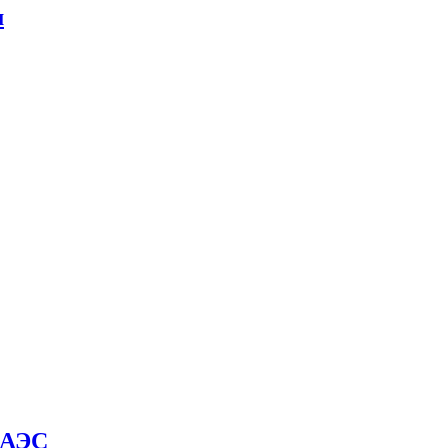
м
й АЭС